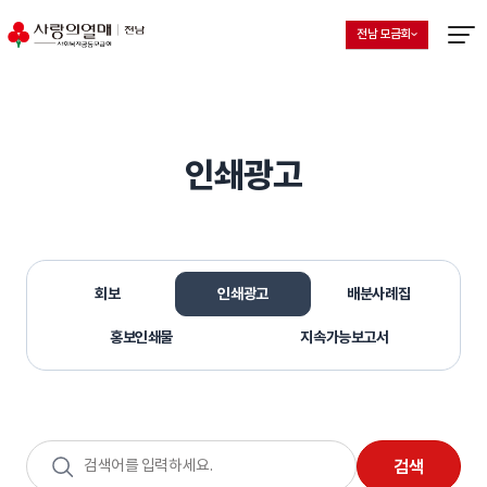
전남 모금회
지회 선택 목록 열기
현재 선택된 지회
메뉴열
인쇄광고
회보
인쇄광고
배분사례집
홍보인쇄물
지속가능보고서
검색어
검색
입력