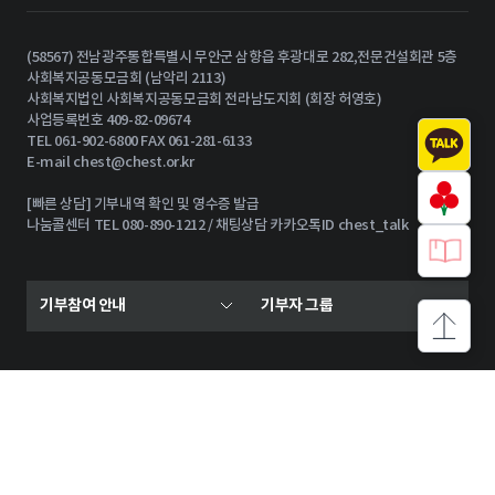
(58567) 전남광주통합특별시 무안군 삼향읍 후광대로 282,전문건설회관 5층
사회복지공동모금회 (남악리 2113)
사회복지법인 사회복지공동모금회 전라남도지회 (회장 허영호)
사업등록번호 409-82-09674
TEL 061-902-6800 FAX 061-281-6133
E-mail
chest@chest.or.kr
[빠른 상담] 기부내역 확인 및 영수증 발급
나눔콜센터 TEL 080-890-1212 / 채팅상담 카카오톡ID chest_talk
기부참여 안내
기부자 그룹
상단으로